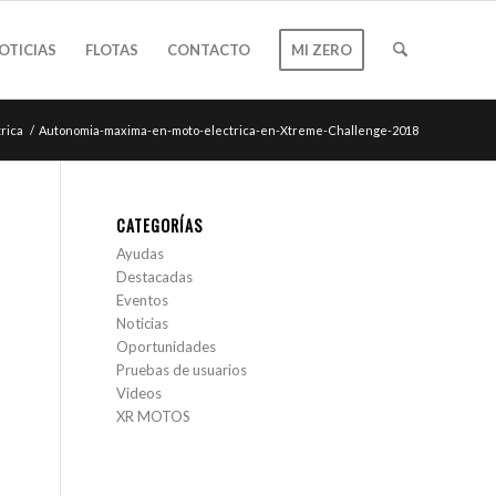
OTICIAS
FLOTAS
CONTACTO
MI ZERO
rica
/
Autonomia-maxima-en-moto-electrica-en-Xtreme-Challenge-2018
CATEGORÍAS
Ayudas
Destacadas
Eventos
Noticias
Oportunidades
Pruebas de usuarios
Videos
XR MOTOS