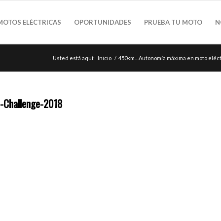
MOTOS ELÉCTRICAS
OPORTUNIDADES
PRUEBA TU MOTO
N
Usted está aquí:
Inicio
/
450km…Autonomía máxima en moto eléct
-Challenge-2018