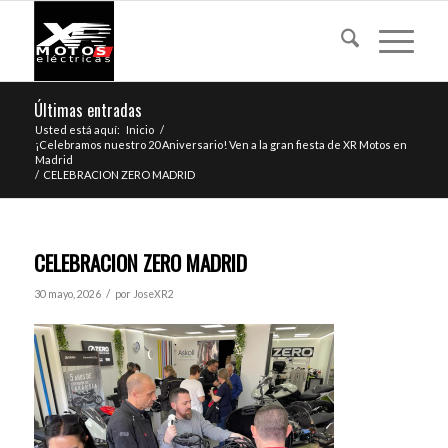
Últimas entradas
Usted está aquí:
Inicio
/
¡Celebramos nuestro 20 Aniversario! Ven a la gran fiesta de XR Motos en
Madrid
/
CELEBRACION ZERO MADRID
CELEBRACION ZERO MADRID
/
30 mayo, 2026
por
JoseXR2