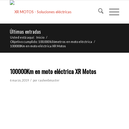
Últimas entradas
Usted está aquí:
Inicio
/
Objetivo cumplido: 100.000 kilómetros en moto eléctrica
/
100000Km en moto eléctrica XR Motos
100000Km en moto eléctrica XR Motos
/
6 marzo, 2019
por
raulwebmaster