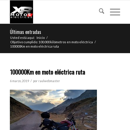
Últimas entradas
Usted está aquí:
Inicio
/
Objetivo cumplido: 100.000 kilómetros en moto eléctrica
/
100000Km en moto eléctrica ruta
100000Km en moto eléctrica ruta
/
6 marzo, 2019
por
raulwebmaster