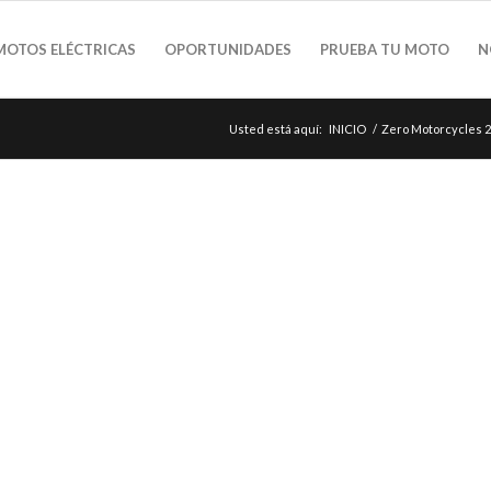
MOTOS ELÉCTRICAS
OPORTUNIDADES
PRUEBA TU MOTO
N
Usted está aquí:
INICIO
/
Zero Motorcycles 