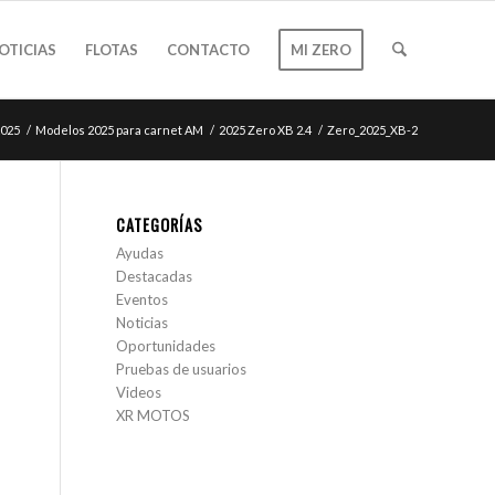
OTICIAS
FLOTAS
CONTACTO
MI ZERO
2025
/
Modelos 2025 para carnet AM
/
2025 Zero XB 2.4
/
Zero_2025_XB-2
CATEGORÍAS
Ayudas
Destacadas
Eventos
Noticias
Oportunidades
Pruebas de usuarios
Videos
XR MOTOS