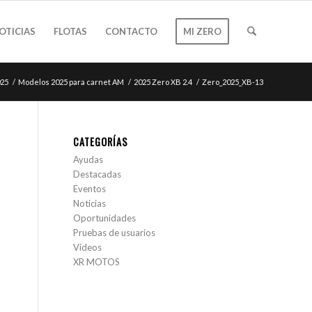
OTICIAS
FLOTAS
CONTACTO
MI ZERO
025
/
Modelos 2025 para carnet AM
/
2025 Zero XB 2.4
/
Zero_2025_XB-13
CATEGORÍAS
Ayudas
Destacadas
Eventos
Noticias
Oportunidades
Pruebas de usuarios
Videos
XR MOTOS