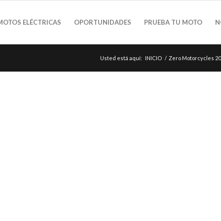
MOTOS ELÉCTRICAS
OPORTUNIDADES
PRUEBA TU MOTO
N
Usted está aquí:
INICIO
/
Zero Motorcycles 2