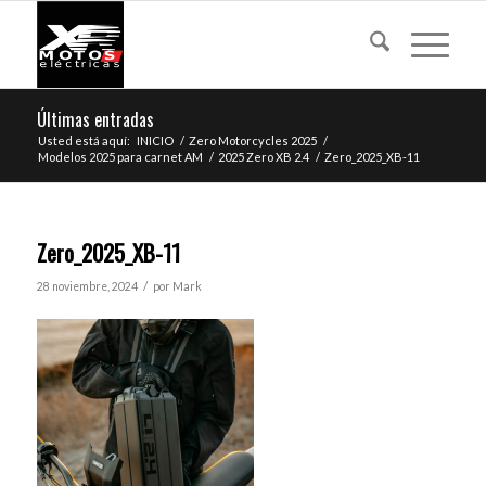
Últimas entradas
Usted está aquí:
INICIO
/
Zero Motorcycles 2025
/
Modelos 2025 para carnet AM
/
2025 Zero XB 2.4
/
Zero_2025_XB-11
Zero_2025_XB-11
/
28 noviembre, 2024
por
Mark