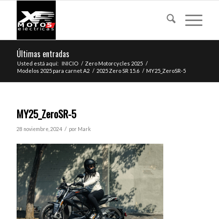
Últimas entradas
Usted está aquí:
INICIO
/
Zero Motorcycles 2025
/
Modelos 2025 para carnet A2
/
2025 Zero SR 15.6
/
MY25_ZeroSR-5
MY25_ZeroSR-5
/
28 noviembre, 2024
por
Mark