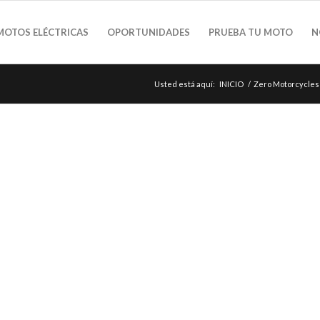
MOTOS ELÉCTRICAS
OPORTUNIDADES
PRUEBA TU MOTO
N
Usted está aquí:
INICIO
/
Zero Motorcycles