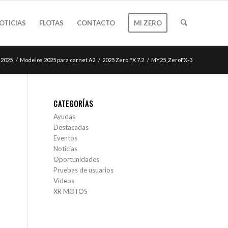
OTICIAS
FLOTAS
CONTACTO
MI ZERO
 2025
/
Modelos 2025 para carnet A2
/
2025 Zero FX 7.2
/
MY25_ZeroFX-3
CATEGORÍAS
Ayudas
Destacadas
Eventos
Noticias
Oportunidades
Pruebas de usuarios
Videos
XR MOTOS