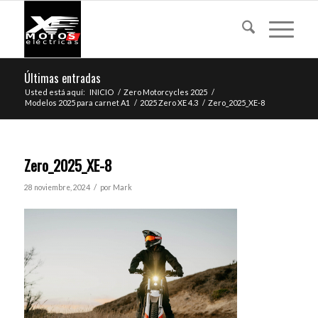
Últimas entradas
Usted está aquí:
INICIO
/
Zero Motorcycles 2025
/
Modelos 2025 para carnet A1
/
2025 Zero XE 4.3
/
Zero_2025_XE-8
Zero_2025_XE-8
/
28 noviembre, 2024
por
Mark