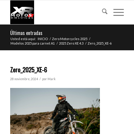
Últimas entradas
Usted está aquí:
INICIO
/
Zero Motorcycles 2025
/
Modelos 2025 para carnet A1
/
2025 Zero XE 4.3
/
Zero_2025_XE-6
Zero_2025_XE-6
/
28 noviembre, 2024
por
Mark