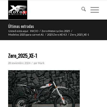
Últimas entradas
Usted está aquí:
INICIO
/
Zero Motorcycles 2025
/
Modelos 2025 para carnet A1
/
2025 Zero XE 4.3
/
Zero_2025_XE-1
Zero_2025_XE-1
/
28 noviembre, 2024
por
Mark