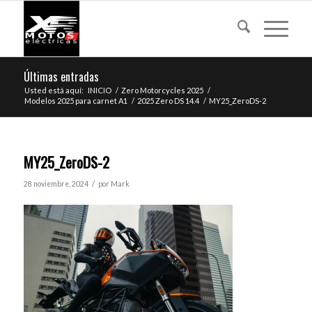
Últimas entradas
Usted está aquí:
INICIO
/
Zero Motorcycles 2025
/
Modelos 2025 para carnet A1
/
2025 Zero DS 14.4
/
MY25_ZeroDS-2
MY25_ZeroDS-2
/
28 noviembre, 2024
por
Mark