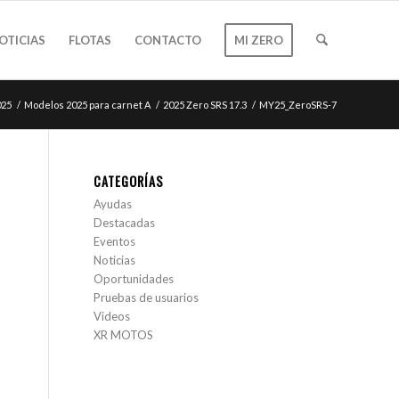
OTICIAS
FLOTAS
CONTACTO
MI ZERO
025
/
Modelos 2025 para carnet A
/
2025 Zero SRS 17.3
/
MY25_ZeroSRS-7
CATEGORÍAS
Ayudas
Destacadas
Eventos
Noticias
Oportunidades
Pruebas de usuarios
Videos
XR MOTOS