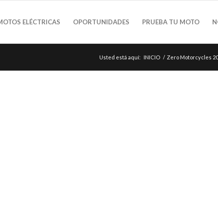
MOTOS ELÉCTRICAS
OPORTUNIDADES
PRUEBA TU MOTO
N
Usted está aquí:
INICIO
/
Zero Motorcycles 2