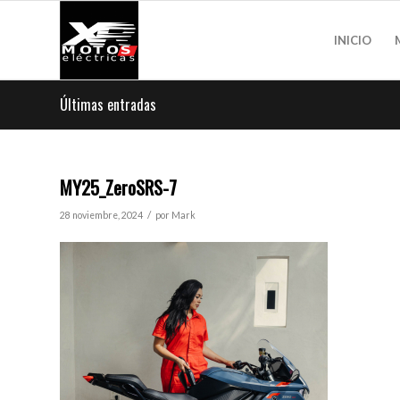
INICIO
Últimas entradas
MY25_ZeroSRS-7
/
28 noviembre, 2024
por
Mark