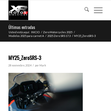
Últimas entradas
Usted está aquí:
INICIO
/
Zero Motorcycles 2025
/
Modelos 2025 para carnet A
/
2025 Zero SRS 17.3
/
MY25_ZeroSRS-3
MY25_ZeroSRS-3
/
28 noviembre, 2024
por
Mark