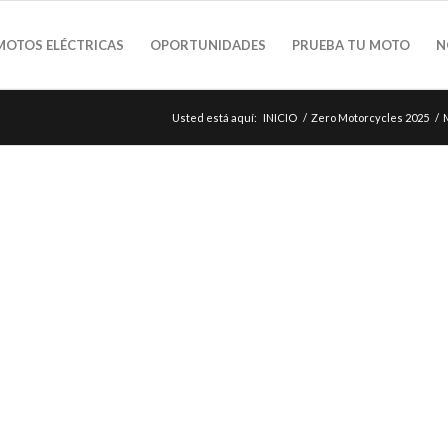
MOTOS ELÉCTRICAS
OPORTUNIDADES
PRUEBA TU MOTO
N
Usted está aquí:
INICIO
/
Zero Motorcycles 2025
/