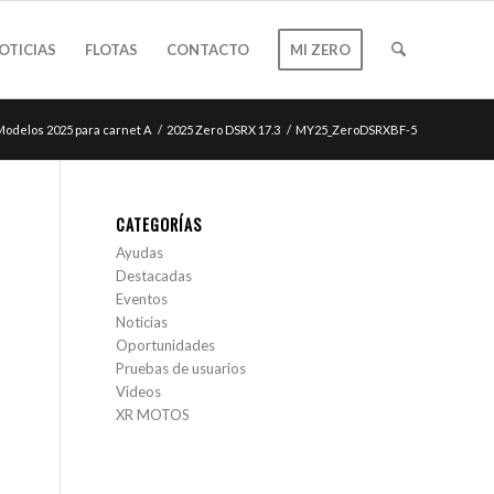
OTICIAS
FLOTAS
CONTACTO
MI ZERO
Modelos 2025 para carnet A
/
2025 Zero DSRX 17.3
/
MY25_ZeroDSRXBF-5
CATEGORÍAS
Ayudas
Destacadas
Eventos
Noticias
Oportunidades
Pruebas de usuarios
Videos
XR MOTOS