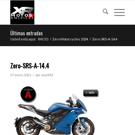
Últimas entradas
Usted está aquí:
INICIO
/
Zero Motorcycles 2024
/
Zero-SRS-A-14.4
Zero-SRS-A-14.4
/
27 enero, 2021
por
JoseXR2