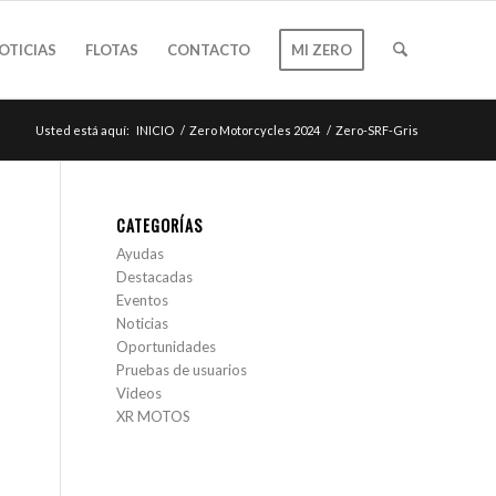
OTICIAS
FLOTAS
CONTACTO
MI ZERO
Usted está aquí:
INICIO
/
Zero Motorcycles 2024
/
Zero-SRF-Gris
CATEGORÍAS
Ayudas
Destacadas
Eventos
Noticias
Oportunidades
Pruebas de usuarios
Videos
XR MOTOS