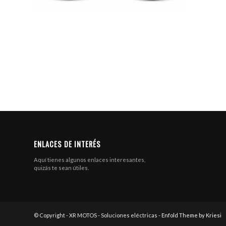
ENLACES DE INTERÉS
Aquí tienes algunos enlaces interesantes,
quizás te sean útiles.
© Copyright - XR MOTOS - Soluciones eléctricas -
Enfold Theme by Kriesi