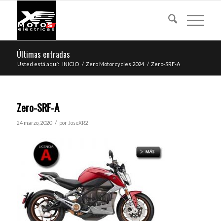
Últimas entradas
Usted está aquí:
INICIO
/
Zero Motorcycles 2024
/
Zero-SRF-A
Zero-SRF-A
/
24 marzo, 2020
por
JoseXR2