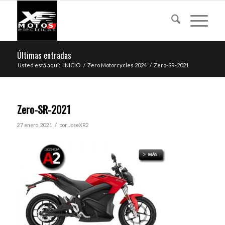
Últimas entradas
Usted está aquí:
INICIO
/
Zero Motorcycles 2024
/
Zero-SR-2021
Zero-SR-2021
/
27 enero, 2021
por
JoseXR2