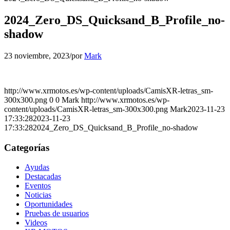
2024_Zero_DS_Quicksand_B_Profile_no-
shadow
23 noviembre, 2023
/
por
Mark
http://www.xrmotos.es/wp-content/uploads/CamisXR-letras_sm-
300x300.png
0
0
Mark
http://www.xrmotos.es/wp-
content/uploads/CamisXR-letras_sm-300x300.png
Mark
2023-11-23
17:33:28
2023-11-23
17:33:28
2024_Zero_DS_Quicksand_B_Profile_no-shadow
Categorías
Ayudas
Destacadas
Eventos
Noticias
Oportunidades
Pruebas de usuarios
Videos