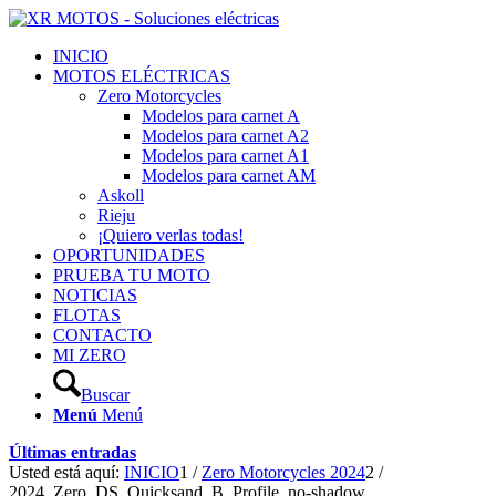
INICIO
MOTOS ELÉCTRICAS
Zero Motorcycles
Modelos para carnet A
Modelos para carnet A2
Modelos para carnet A1
Modelos para carnet AM
Askoll
Rieju
¡Quiero verlas todas!
OPORTUNIDADES
PRUEBA TU MOTO
NOTICIAS
FLOTAS
CONTACTO
MI ZERO
Buscar
Menú
Menú
Últimas entradas
Usted está aquí:
INICIO
1
/
Zero Motorcycles 2024
2
/
2024_Zero_DS_Quicksand_B_Profile_no-shadow