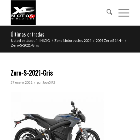
Últimas entradas
Usted está aquí:
INICIO
/
Zero Motorcycles 2024
/
2024 Zero S 14.4+
/
Zero-S-2021-Gris
Zero-S-2021-Gris
/
27 enero, 2021
por
JoseXR2