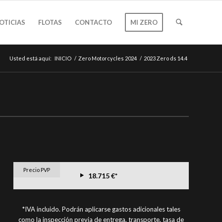
OTICIAS
FLOTAS
CONTACTO
MI ZERO
Usted está aquí:
INICIO
/
Zero Motorcycles 2024
/
2023 Zero ds 14.4
Precio PVP
18.715 €*
*IVA incluido. Podrán aplicarse gastos adicionales tales
como la inspección previa de entrega, transporte, tasa de