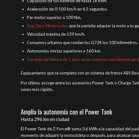
Capacidad de sus baterías de hasta 18 kWh.
Aceleración de 0-100 km/h en 4,5 segundos.
Par motor superior a 100 Nm,
App Zero Motorcycles
que te permite adaptar la moto a tu gu
Velocidad máxima de 139 km/h.
Consumos urbanos que rondan los 0,72€ los 100 kilómetros.
Autonomías mixtas superiores a 160 km.
Garantía de fábrica de 5 años en las baterías con kilometraje i
Equipamiento que se completa con un sistema de frenos ABS Bos
Por último, escoge entre los accesorios Power Tank o Charge Tan
veces más rápido.
Amplia la autonomía con el Power Tank
Hasta 296 km en ciudad
El Power Tank de Z-Force® suma 3,6 kWh a la capacidad del pack 
momento de adquirir la motocicleta o después, para alcanzar un