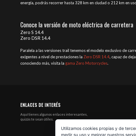
energía, podrás recorrer hasta 328 km en ciudad o 212 km en u
Conoce la versión de moto eléctrica de carretera
Zero S 14.4
Zero DSR 14.4
Paralela a las versiones trail tenemos el modelo exclusivo de carr
exigentes a nivel de prestaciones la
Zero DSR 14.4
, capaz de deja
conociendo más, visita la
gama Zero Motorcycles
.
ENLACES DE INTERÉS
Aquí tienes algunos enlaces interesantes,
quizás te sean útiles.
Utilizamos cookies propias y de terce
medir su uso y mejorar nuestros servi