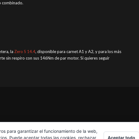
so combinado.
etera, la
Zero S 14.4
, disponible para carnet A1 y A2, y para los más
rte sin respiro con sus 146Nm de par motor. Si quieres seguir
ros para garantizar el funcionamiento de la web,
Aceptar todo
cios. Puede aceptar todas las cookies, rechazar