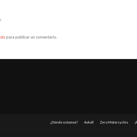
?
ado
para publicar un comentario.
¿Dónde estamos?
Askoll
Zero Motorcycles
¡