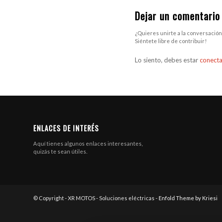
Dejar un comentario
¿Quieres unirte a la conversación
Siéntete libre de contribuir!
Lo siento, debes estar
conect
ENLACES DE INTERÉS
Aquí tienes algunos enlaces interesantes,
quizás te sean útiles.
© Copyright - XR MOTOS - Soluciones eléctricas -
Enfold Theme by Kriesi