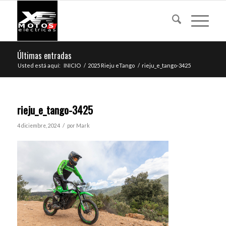
Últimas entradas
Usted está aquí:
INICIO
/
2025 Rieju eTango
/
rieju_e_tango-3425
rieju_e_tango-3425
/
4 diciembre, 2024
por
Mark