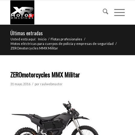
Últimas entradas
Usted está aquí:
Inicio
/
Flotas profesionales
/
Motos eléctricas para cuerpos de policía y empresas de seguridad
/
ZEROmotorcycles MMX Militar
ZEROmotorcycles MMX Militar
/
31 mayo, 2016
por
raulwebmaster