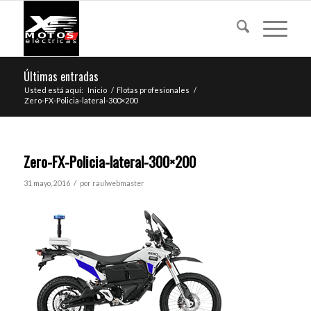
Últimas entradas
Usted está aquí:
Inicio
/
Flotas profesionales
/
Zero-FX-Policia-lateral-300×200
Zero-FX-Policia-lateral-300×200
/
31 mayo, 2016
por
raulwebmaster