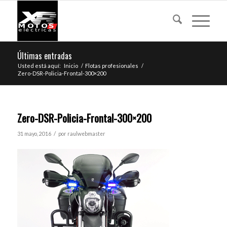
Últimas entradas
Usted está aquí:
Inicio
/
Flotas profesionales
/
Zero-DSR-Policia-Frontal-300×200
Zero-DSR-Policia-Frontal-300×200
/
31 mayo, 2016
por
raulwebmaster