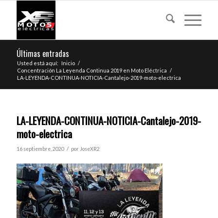
Últimas entradas
Usted está aquí:
Inicio
/
Concentración La Leyenda Continua 2019 en Moto Eléctrica
/
LA-LEYENDA-CONTINUA-NOTICIA-Cantalejo-2019-moto-electrica
LA-LEYENDA-CONTINUA-NOTICIA-Cantalejo-2019-
moto-electrica
/
16 septiembre, 2020
por
JoseXR2