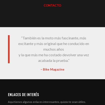
CONTACTO
“También es la moto más fascinante, más
excitante y más original que he conducido en
muchos años
y la que más me ha costado devolver una vez
acabada la prueba.”
– Bike Magazine
ENLACES DE INTERÉS
Aquí tienes algunos enlaces interesantes, quizás te sean útiles.