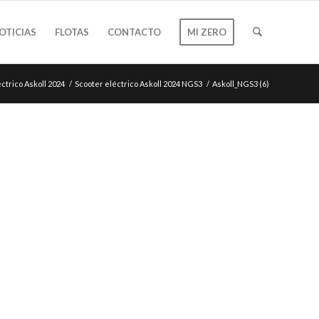
OTICIAS
FLOTAS
CONTACTO
MI ZERO
ctrico Askoll 2024
/
Scooter eléctrico Askoll 2024 NGS3
/
Askoll_NGS3 (6)