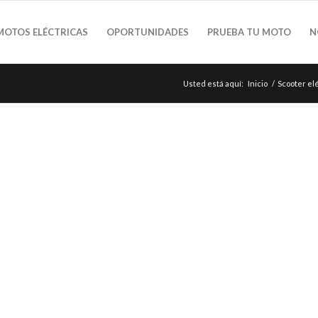
MOTOS ELÉCTRICAS
OPORTUNIDADES
PRUEBA TU MOTO
N
Usted está aquí:
Inicio
/
Scooter elé