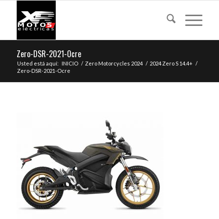
Zero-DSR-2021-Ocre
Usted está aquí:
INICIO
/
Zero Motorcycles 2024
/
2024 Zero S 14.4+
/
Zero-DSR-2021-Ocre