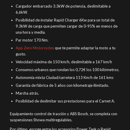
Cargador embarcado 3.3kW de potencia, deslimitable a
6,6kW.
Posibilidad de instalar Rapid Charger 6Kw para un total de
9.3kW de carga que permiten cargar de 0-95% en menos de
una hora y media.
Par motor 170 Nm.
App Zero Motorcycles
que te permite adaptar la moto a tu
gusto.
Velocidad máxima de 150 km/h, deslimitable a 167 km/h
Consumos urbanos que rondan los 0,72€ los 100 kilómetros.
Autonomía mixta Ciudad/carretera 113 Km/h de 161 kms
Garantía de fábrica de 5 años con kilometraje ilimitado.
Marcha atrás.
Posiblidad de deslimitar sus prestaciones para el Carnet A.
Equipamiento control de tracción y ABS Bosch, se completa con
suspensiones Showa multiregulables.
Por último, escoge entre los accesorios Power Tank o Rapid