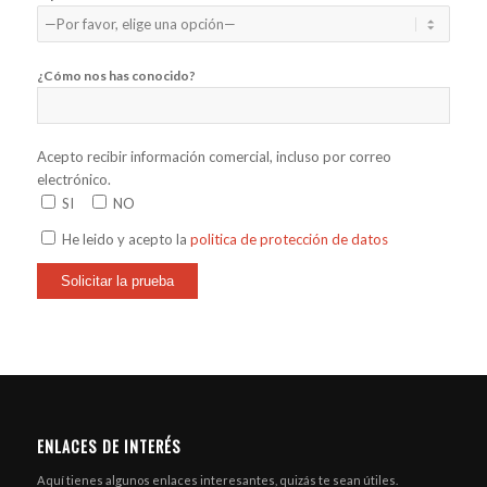
¿Cómo nos has conocido?
Acepto recibir información comercial, incluso por correo
electrónico.
SI
NO
He leido y acepto la
politica de protección de datos
ENLACES DE INTERÉS
Aquí tienes algunos enlaces interesantes, quizás te sean útiles.