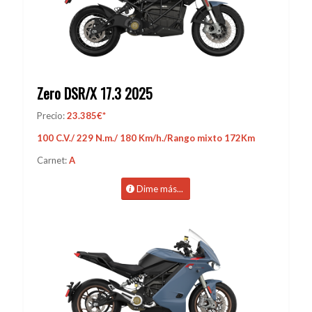
Zero DSR/X 17.3 2025
Precio:
23.385€*
100 C.V./ 229 N.m./ 180 Km/h./Rango mixto 172Km
Carnet:
A
Dime más...