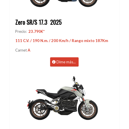
Zero SR/S 17.3 2025
Precio:
23.790€*
111 C.V. / 190 N.m. / 200 Km/h / Rango mixto 187Km
Carnet
A
Dime más...