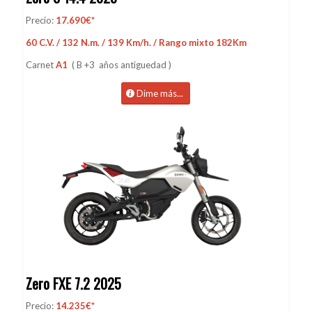
Precio:
17.690€*
60 C.V. / 132 N.m. / 139 Km/h. / Rango mixto 182Km
Carnet
A1
( B +3 años antiguedad )
Dime más...
Zero FXE 7.2 2025
Precio:
14.235€*