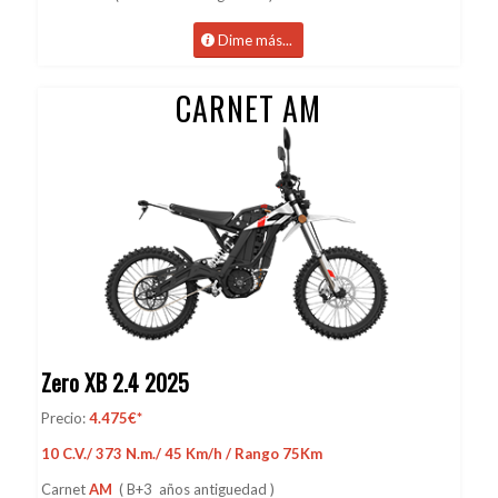
Dime más...
CARNET AM
Zero XB 2.4 2025
Precio:
4.475€*
10 C.V./ 373 N.m./ 45 Km/h / Rango 75Km
Carnet
AM
( B+3 años antiguedad )