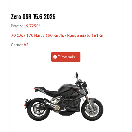
Zero DSR 15.6 2025
Precio:
19.725€*
70 C.V. / 170 N.m. / 150 Km/h. / Rango mixto 161Km
Carnet
A2
Dime más...