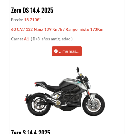
Zero DS 14.4 2025
Precio:
18.710€*
60 C.V./ 132 N.m./ 139 Km/h / Rango mixto 173Km
Carnet
A1
( B+3 años antiguedad )
Dime más...
Zero S 14.4 2025