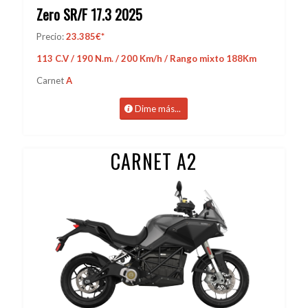
Zero SR/F 17.3 2025
Precio:
23.385€*
113 C.V / 190 N.m. / 200 Km/h / Rango mixto 188Km
Carnet
A
Dime más...
CARNET A2