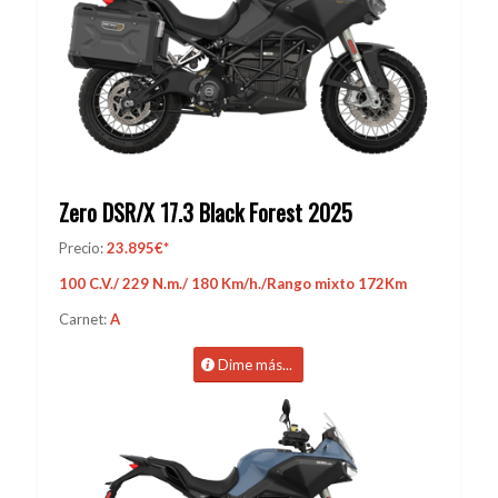
Zero DSR/X 17.3 Black Forest 2025
Precio:
23.895€*
100 C.V./ 229 N.m./ 180 Km/h./Rango mixto 172Km
Carnet:
A
Dime más...