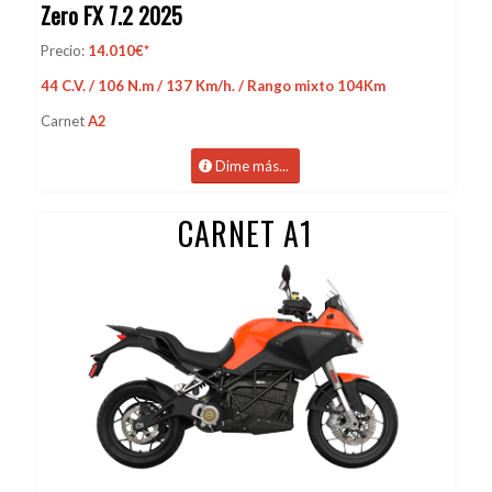
Zero FX 7.2 2025
Precio:
14.010€*
44 C.V. / 106 N.m / 137 Km/h. / Rango mixto 104Km
Carnet
A2
Dime más...
CARNET A1