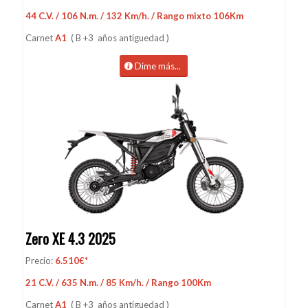
44 C.V. / 106 N.m. / 132 Km/h. / Rango mixto 106Km
Carnet
A1
( B +3 años antiguedad )
Dime más...
Zero XE 4.3 2025
Precio:
6.510€*
21 C.V. / 635 N.m. / 85 Km/h. / Rango 100Km
Carnet
A1
( B +3 años antiguedad )