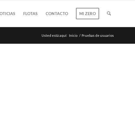
OTICIAS
FLOTAS
CONTACTO
MI ZERO
Usted está aquí:
Inicio
/
Pruebas de usuarios