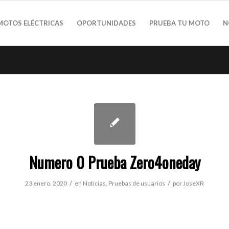
MOTOS ELÉCTRICAS
OPORTUNIDADES
PRUEBA TU MOTO
N
Numero 0 Prueba Zero4oneday
/
/
23 enero, 2020
en
Noticias
,
Pruebas de usuarios
por
JoseXR