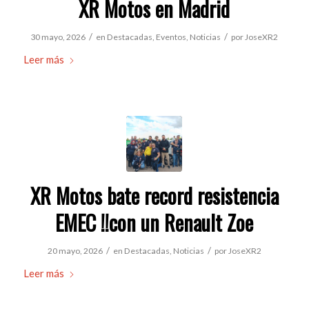
XR Motos en Madrid
/
/
30 mayo, 2026
en
Destacadas
,
Eventos
,
Noticias
por
JoseXR2
Leer más
XR Motos bate record resistencia
EMEC !!con un Renault Zoe
/
/
20 mayo, 2026
en
Destacadas
,
Noticias
por
JoseXR2
Leer más