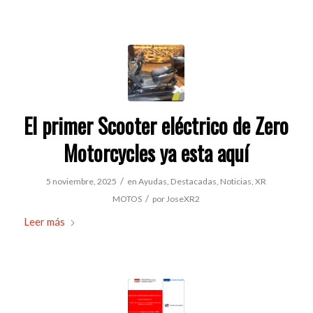
El primer Scooter eléctrico de Zero
Motorcycles ya esta aquí
/
5 noviembre, 2025
en
Ayudas
,
Destacadas
,
Noticias
,
XR
/
MOTOS
por
JoseXR2
Leer más