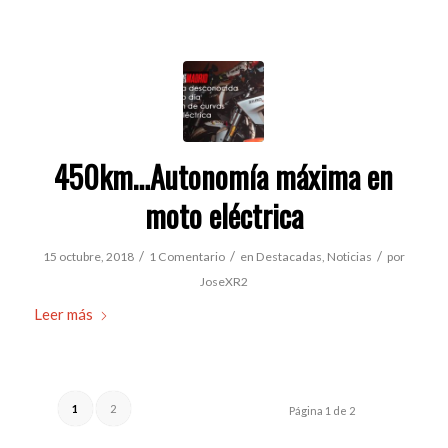
450km…Autonomía máxima en
moto eléctrica
/
/
/
15 octubre, 2018
1 Comentario
en
Destacadas
,
Noticias
por
JoseXR2
Leer más
1
2
Página 1 de 2