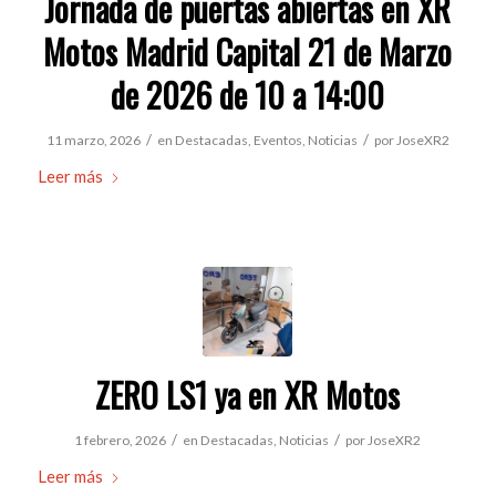
Jornada de puertas abiertas en XR
Motos Madrid Capital 21 de Marzo
de 2026 de 10 a 14:00
/
/
11 marzo, 2026
en
Destacadas
,
Eventos
,
Noticias
por
JoseXR2
Leer más
ZERO LS1 ya en XR Motos
/
/
1 febrero, 2026
en
Destacadas
,
Noticias
por
JoseXR2
Leer más