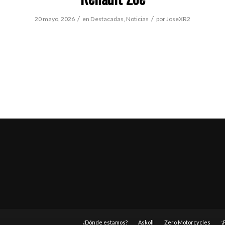
/
/
20 mayo, 2026
en
Destacadas
,
Noticias
por
JoseXR2
¿Dónde estamos?
Askoll
Zero Motorcycles
¡