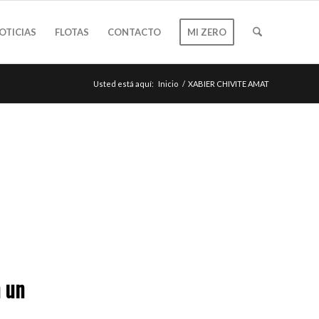
OTICIAS
FLOTAS
CONTACTO
MI ZERO
Usted está aquí:
Inicio
/
XABIER CHIVITE AMAT
n un