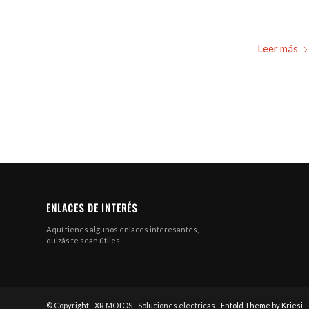
Leer más
ENLACES DE INTERÉS
Aquí tienes algunos enlaces interesantes,
quizás te sean útiles.
© Copyright - XR MOTOS - Soluciones eléctricas -
Enfold Theme by Kriesi