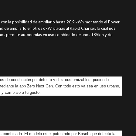
, con la posibilidad de ampliarlo hasta 20,9 kWh montando el Power
ad de ampliarlo en otros 6kW gracias al Rapid Charger, lo cual nos
ía nos permite autonomías en uso combinado de unos 185km y de
os de conducción por defecto y diez customizables, pudiendo
mediante la app Zero Next Gen. Con todo esto ya sea en uso urbano,
 y cámbialo a tu gusto.
a combinada. El modelo es el patentado por Bosch que detecta la