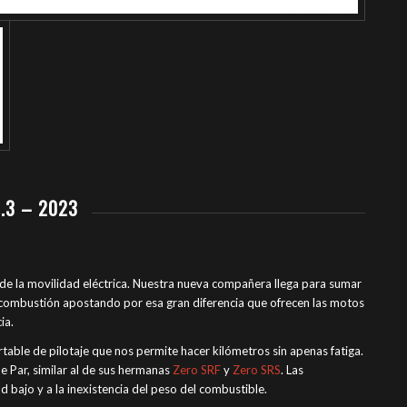
.3 – 2023
de la movilidad eléctrica. Nuestra nueva compañera llega para sumar
ombustión apostando por esa gran diferencia que ofrecen las motos
ia.
ble de pilotaje que nos permite hacer kilómetros sin apenas fatiga.
Par, similar al de sus hermanas
Zero SRF
y
Zero SRS
. Las
 bajo y a la inexistencia del peso del combustible.