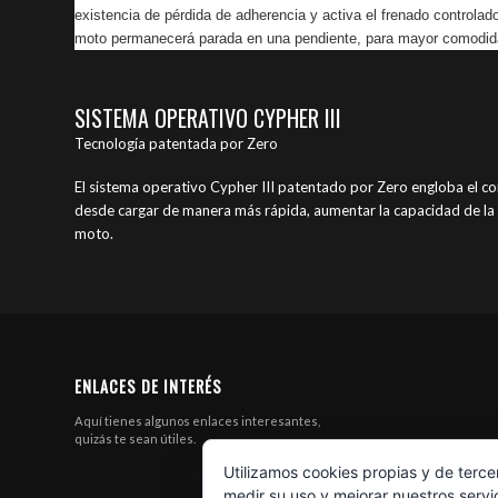
existencia de pérdida de adherencia y activa el frenado controlad
moto permanecerá parada en una pendiente, para mayor comodidad
SISTEMA OPERATIVO CYPHER III
Tecnología patentada por Zero
El sistema operativo Cypher III patentado por Zero engloba el con
desde cargar de manera más rápida, aumentar la capacidad de la ba
moto.
ENLACES DE INTERÉS
Aquí tienes algunos enlaces interesantes,
quizás te sean útiles.
Utilizamos cookies propias y de terce
medir su uso y mejorar nuestros servi