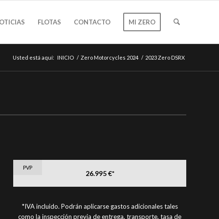
OTICIAS
FLOTAS
CONTACTO
MI ZERO
Usted está aquí:
INICIO
/
Zero Motorcycles 2024
/
2023 Zero DSRX
PVP
26.995 €*
*IVA incluido. Podrán aplicarse gastos adicionales tales
como la inspección previa de entrega, transporte, tasa de