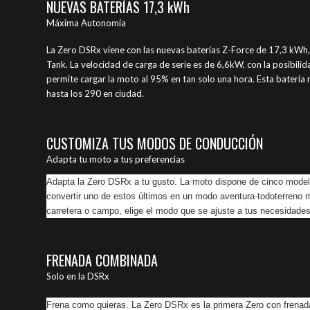
NUEVAS BATERÍAS 17,3 kWh
Máxima Autonomía
La Zero DSRx viene con las nuevas baterías Z-Force de 17,3 kWh
Tank. La velocidad de carga de serie es de 6,6kW, con la posibilid
permite cargar la moto al 95% en tan solo una hora. Esta bater
hasta los 290 en ciudad.
CUSTOMIZA TUS MODOS DE CONDUCCIÓN
Adapta tu moto a tus preferencias
Adapta la Zero DSRx a tu gusto. La moto dispone de cinco model
convertir uno de estos últimos en un modo aventura-todoterreno 
carretera o campo, elige el modo que se ajuste a tus necesidades
FRENADA COMBINADA
Solo en la DSRx
Frena como quieras. La Zero DSRx es la primera Zero con frenad