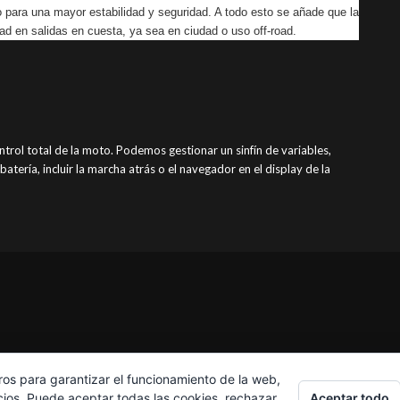
o para una mayor estabilidad y seguridad. A todo esto se añade que la
 en salidas en cuesta, ya sea en ciudad o uso off-road.
trol total de la moto. Podemos gestionar un sinfín de variables,
tería, incluir la marcha atrás o el navegador en el display de la
ros para garantizar el funcionamiento de la web,
Aceptar todo
cios. Puede aceptar todas las cookies, rechazar